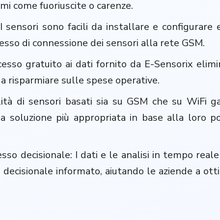
emi come fuoriuscite o carenze.
e: I sensori sono facili da installare e configurar
cesso di connessione dei sensori alla rete GSM.
cesso gratuito ai dati fornito da E-Sensorix elimin
 a risparmiare sulle spese operative.
ilità di sensori basati sia su GSM che su WiFi g
 la soluzione più appropriata in base alla loro po
so decisionale: I dati e le analisi in tempo reale 
ecisionale informato, aiutando le aziende a otti