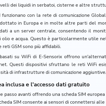
velli dei liquidi in serbatoi, cisterne e altre stru
M funzionano con la rete di comunicazione Globa
ottato in Europa e in molte altre parti del mo
 dati a un server centrale, consentendo il monit
di olio e acqua. Questo è particolarmente utile ne
e reti GSM sono più affidabili.
 basati su WiFi di E-Sensorix offrono un'alterna
net. Questi dispositivi sfruttano le reti WiFi es
sità di infrastrutture di comunicazione aggiuntive
 inclusa e l'accesso dati gratuito
re passo avanti offrendo una scheda SIM europea i
heda SIM consente ai sensori di connettersi alle